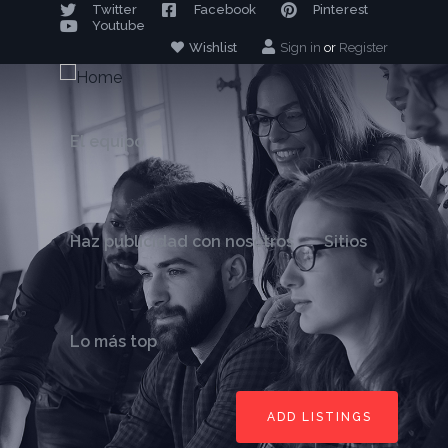
Twitter
Facebook
Pinterest
Youtube
Wishlist
Sign in
or
Register
El equipo
Haz publicidad con nosotros
Sitios
Lo más top
ADD LISTINGS