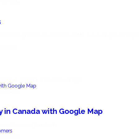
omments
s
rma de gestión de contenido (CMS, por sus siglas en inglés) 
omment
Edit or delete it, then start writing!
omments
y in Canada with Google Map
uo, vim exerci phaedrum.
omments