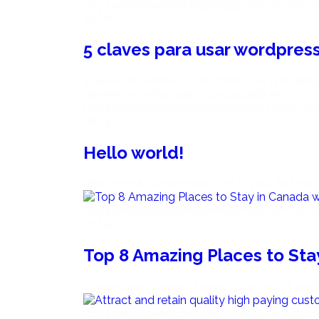
by juanfacevedodesigner@gmail.com
0 c
22
Feb
5 claves para usar wordpres
¿Qué es WordPress? WordPress es una platafo
administrar sitios web. Fue lanzado en
by juanfacevedodesigner@gmail.com
1 c
08
Jun
Hello world!
Welcome to WordPress. This is your first post. 
by juanfacevedodesigner@gmail.com
0 c
03
Sep
Top 8 Amazing Places to Sta
Lorem ipsum dolor sit amet, cibo mundi ea d
by juanfacevedodesigner@gmail.com
0 c