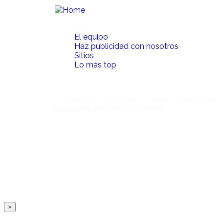
El equipo
Haz publicidad con nosotros
Sitios
Lo más top
Cuéntame el plan 2025 – Todos los derechos
Desarrollado por CEP Studio
×