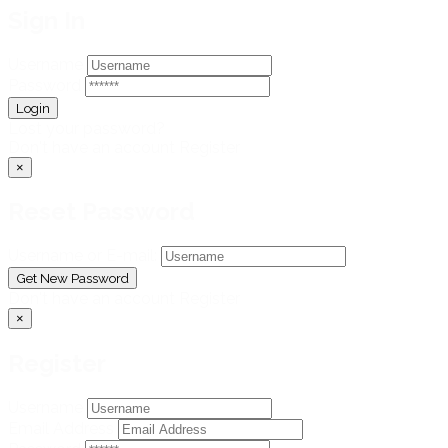
Sign In
Username
Password
Lost your password?
Don't have an account
Register
×
Reset Password
Username or E-mail:
Don't have an account
Register
×
Register
Username
Email Address