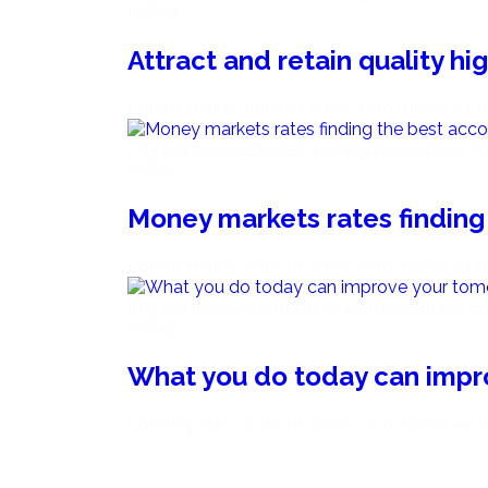
03
Sep
Attract and retain quality h
Lorem ipsum dolor sit amet, cibo mundi ea d
by juanfacevedodesigner@gmail.com
0 c
03
Sep
Money markets rates finding
Lorem ipsum dolor sit amet, cibo mundi ea d
by juanfacevedodesigner@gmail.com
0 c
03
Sep
What you do today can impr
Lorem ipsum dolor sit amet, cibo mundi ea d