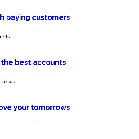
igh paying customers
uo, vim exerci phaedrum.
omments
 the best accounts
uo, vim exerci phaedrum.
omments
ove your tomorrows
uo, vim exerci phaedrum.