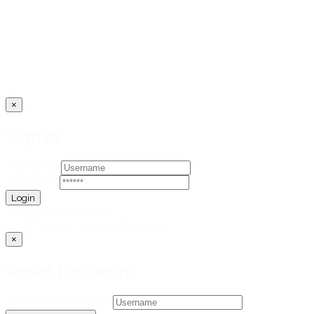
×
Sign In
Username
Password
Lost your password?
Don't have an account
Register
×
Reset Password
Username or E-mail: