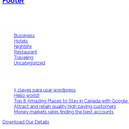
Footer
El equipo Haz publicidad con nosotros Sitios Lo más top 
Category
Bussiness
(2)
Hotels
(1)
Nightlife
(1)
Restaurant
(1)
Traveling
(1)
Uncategorized
(2)
Entradas recientes
5 claves para usar wordpress
Hello world!
Top 8 Amazing Places to Stay in Canada with Google
Attract and retain quality high paying customers
Money markets rates finding the best accounts
Download Our Details