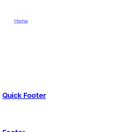
Archivos:
Footer Builder
Home
by juanfacevedodesigner@gmail.com
17
Oct
Quick Footer
© Copyright 2020 by Gaviasthemes Twitter Facebook-squar
by juanfacevedodesigner@gmail.com
03
Sep